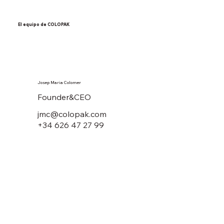
El equipo de COLOPAK
Josep Maria Colomer
Founder&CEO
jmc@colopak.com
+34 626 47 27 99