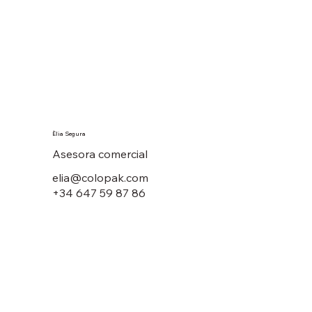
​Èlia Segura
Asesora comercial
elia@colopak.com
+34 647 59 87 86